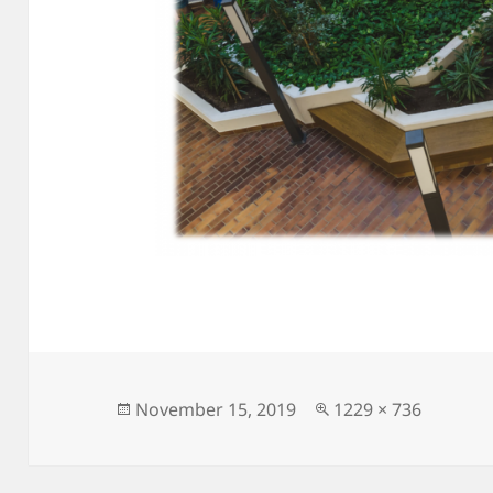
Posted
Full
November 15, 2019
1229 × 736
on
size