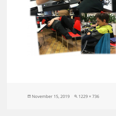
Posted
Full
November 15, 2019
1229 × 736
on
size